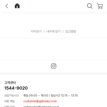
이전
홈으로 이동
닫기
미리보기
내서재 담기
입고알림
고객센터
1544-9020
상담가능시간
평일 09:00 ~ 18:00
/
점심시간 12:15 ~ 13:15
대표 메일
customer@ypbooks.co.kr
대량 주문
webmaster@ypbooks.co.kr