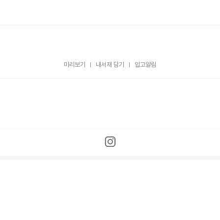
미리보기
내서재 담기
입고알림