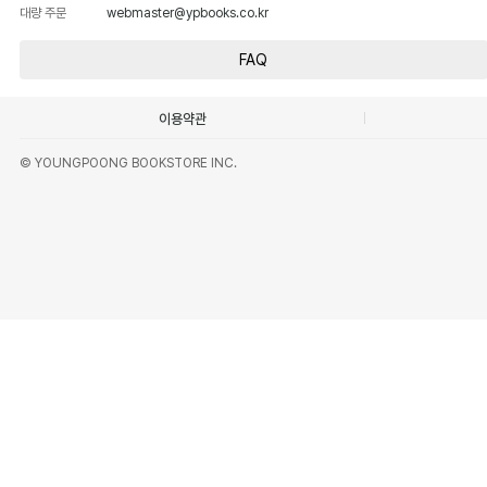
대량 주문
webmaster@ypbooks.co.kr
FAQ
이용약관
© YOUNGPOONG BOOKSTORE INC.