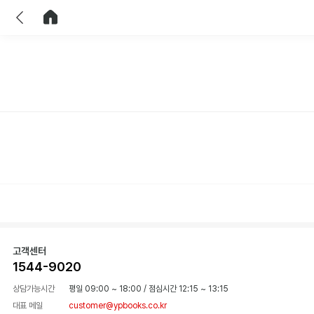
이전
홈으로 이동
고객센터
1544-9020
상담가능시간
평일 09:00 ~ 18:00
/
점심시간 12:15 ~ 13:15
대표 메일
customer@ypbooks.co.kr