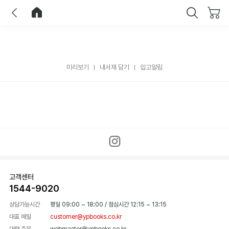
이전
홈으로 이동
닫기
미리보기
내서재 담기
입고알림
고객센터
1544-9020
상담가능시간
평일 09:00 ~ 18:00
/
점심시간 12:15 ~ 13:15
대표 메일
customer@ypbooks.co.kr
대량 주문
webmaster@ypbooks.co.kr