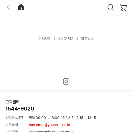
이전
홈으로 이동
닫기
미리보기
내서재 담기
입고알림
고객센터
1544-9020
상담가능시간
평일 09:00 ~ 18:00
/
점심시간 12:15 ~ 13:15
대표 메일
customer@ypbooks.co.kr
대량 주문
webmaster@ypbooks.co.kr