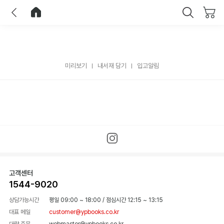
이전
홈으로 이동
닫기
미리보기
내서재 담기
입고알림
고객센터
1544-9020
상담가능시간
평일 09:00 ~ 18:00
/
점심시간 12:15 ~ 13:15
대표 메일
customer@ypbooks.co.kr
대량 주문
webmaster@ypbooks.co.kr