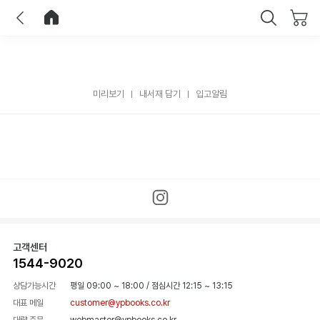
이전
홈으로 이동
닫기
미리보기
내서재 담기
입고알림
고객센터
1544-9020
상담가능시간
평일 09:00 ~ 18:00
/
점심시간 12:15 ~ 13:15
대표 메일
customer@ypbooks.co.kr
대량 주문
webmaster@ypbooks.co.kr