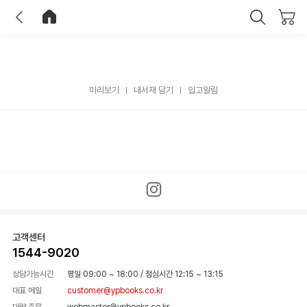
이전
홈으로 이동
닫기
미리보기
내서재 담기
입고알림
고객센터
1544-9020
상담가능시간
평일 09:00 ~ 18:00
/
점심시간 12:15 ~ 13:15
대표 메일
customer@ypbooks.co.kr
대량 주문
webmaster@ypbooks.co.kr