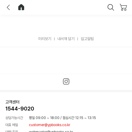
이전
홈으로 이동
닫기
미리보기
내서재 담기
입고알림
고객센터
1544-9020
상담가능시간
평일 09:00 ~ 18:00
/
점심시간 12:15 ~ 13:15
대표 메일
customer@ypbooks.co.kr
대량 주문
webmaster@ypbooks.co.kr