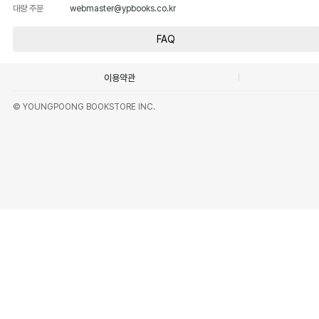
대량 주문
webmaster@ypbooks.co.kr
FAQ
이용약관
© YOUNGPOONG BOOKSTORE INC.