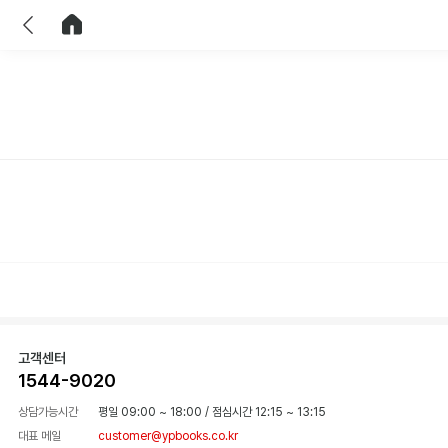
이전
홈으로 이동
고객센터
1544-9020
상담가능시간
평일 09:00 ~ 18:00
/
점심시간 12:15 ~ 13:15
대표 메일
customer@ypbooks.co.kr