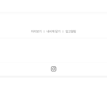
미리보기
내서재 담기
입고알림