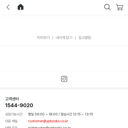
이전
홈으로 이동
닫기
미리보기
내서재 담기
입고알림
고객센터
1544-9020
상담가능시간
평일 09:00 ~ 18:00
/
점심시간 12:15 ~ 13:15
대표 메일
customer@ypbooks.co.kr
대량 주문
webmaster@ypbooks.co.kr