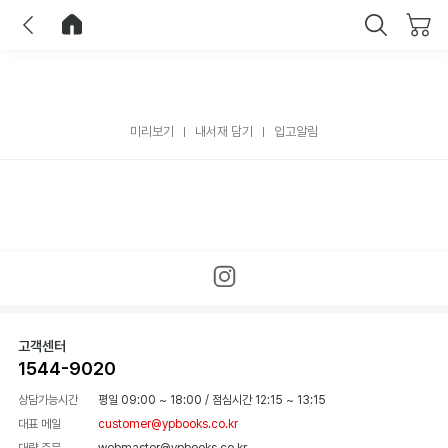
이전
홈으로 이동
닫기
미리보기
내서재 담기
입고알림
고객센터
1544-9020
상담가능시간
평일 09:00 ~ 18:00
/
점심시간 12:15 ~ 13:15
대표 메일
customer@ypbooks.co.kr
대량 주문
webmaster@ypbooks.co.kr