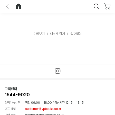
이전
홈으로 이동
닫기
미리보기
내서재 담기
입고알림
고객센터
1544-9020
상담가능시간
평일 09:00 ~ 18:00
/
점심시간 12:15 ~ 13:15
대표 메일
customer@ypbooks.co.kr
대량 주문
webmaster@ypbooks.co.kr