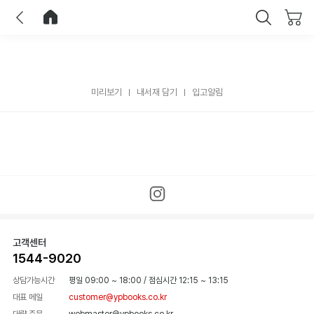
이전
홈으로 이동
닫기
미리보기
내서재 담기
입고알림
고객센터
1544-9020
상담가능시간
평일 09:00 ~ 18:00
/
점심시간 12:15 ~ 13:15
대표 메일
customer@ypbooks.co.kr
대량 주문
webmaster@ypbooks.co.kr