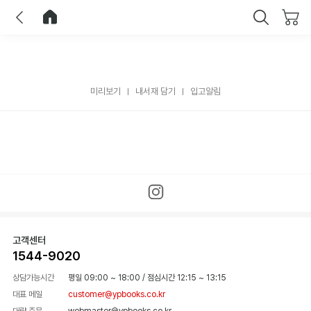
이전
홈으로 이동
닫기
미리보기
내서재 담기
입고알림
고객센터
1544-9020
상담가능시간
평일 09:00 ~ 18:00
/
점심시간 12:15 ~ 13:15
대표 메일
customer@ypbooks.co.kr
대량 주문
webmaster@ypbooks.co.kr