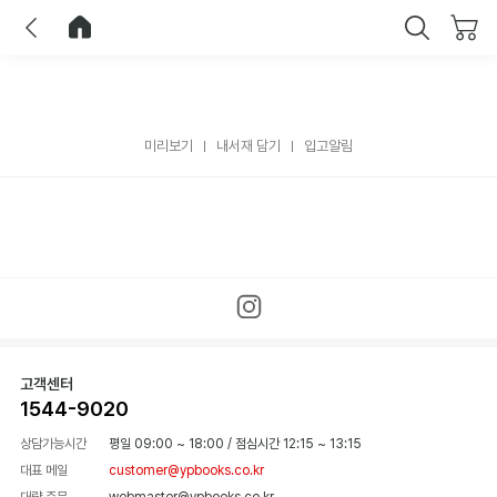
이전
홈으로 이동
닫기
미리보기
내서재 담기
입고알림
고객센터
1544-9020
상담가능시간
평일 09:00 ~ 18:00
/
점심시간 12:15 ~ 13:15
대표 메일
customer@ypbooks.co.kr
대량 주문
webmaster@ypbooks.co.kr