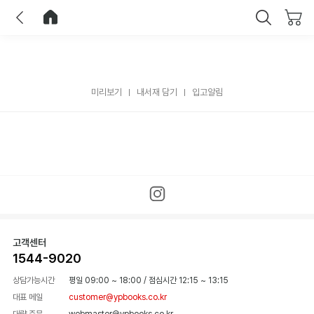
이전
홈으로 이동
닫기
미리보기
내서재 담기
입고알림
고객센터
1544-9020
상담가능시간
평일 09:00 ~ 18:00
/
점심시간 12:15 ~ 13:15
대표 메일
customer@ypbooks.co.kr
대량 주문
webmaster@ypbooks.co.kr