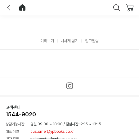
이전
홈으로 이동
닫기
미리보기
내서재 담기
입고알림
고객센터
1544-9020
상담가능시간
평일 09:00 ~ 18:00
/
점심시간 12:15 ~ 13:15
대표 메일
customer@ypbooks.co.kr
대량 주문
webmaster@ypbooks.co.kr