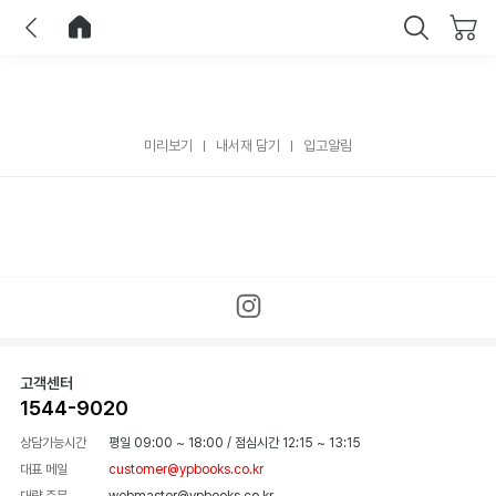
이전
홈으로 이동
닫기
미리보기
내서재 담기
입고알림
고객센터
1544-9020
상담가능시간
평일 09:00 ~ 18:00
/
점심시간 12:15 ~ 13:15
대표 메일
customer@ypbooks.co.kr
대량 주문
webmaster@ypbooks.co.kr