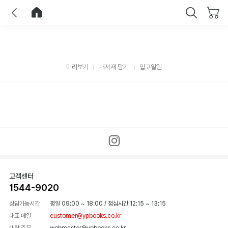
이전
홈으로 이동
닫기
미리보기
내서재 담기
입고알림
고객센터
1544-9020
상담가능시간
평일 09:00 ~ 18:00
/
점심시간 12:15 ~ 13:15
대표 메일
customer@ypbooks.co.kr
대량 주문
webmaster@ypbooks.co.kr