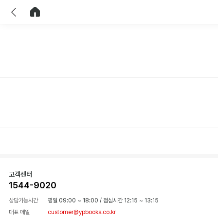
이전
홈으로 이동
고객센터
1544-9020
상담가능시간
평일 09:00 ~ 18:00
/
점심시간 12:15 ~ 13:15
대표 메일
customer@ypbooks.co.kr