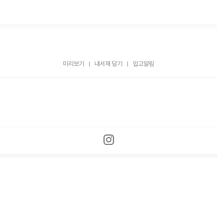
미리보기
내서재 담기
입고알림