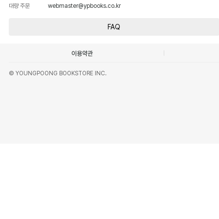
대량 주문
webmaster@ypbooks.co.kr
FAQ
이용약관
© YOUNGPOONG BOOKSTORE INC.