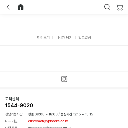
이전
홈으로 이동
닫기
미리보기
내서재 담기
입고알림
고객센터
1544-9020
상담가능시간
평일 09:00 ~ 18:00
/
점심시간 12:15 ~ 13:15
대표 메일
customer@ypbooks.co.kr
대량 주문
webmaster@ypbooks.co.kr