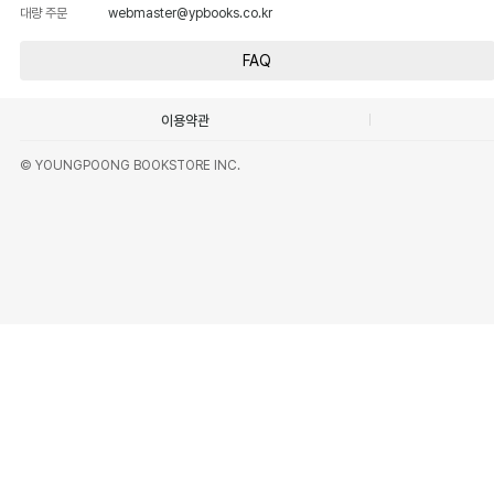
대량 주문
webmaster@ypbooks.co.kr
FAQ
이용약관
© YOUNGPOONG BOOKSTORE INC.