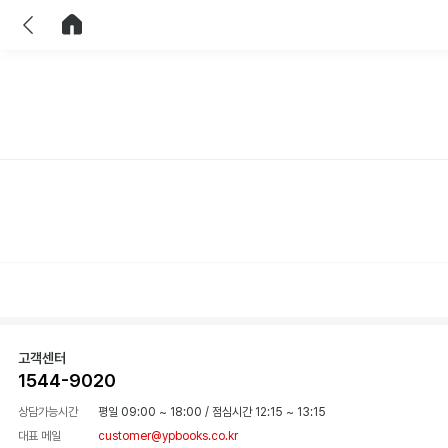
이전
홈으로 이동
고객센터
1544-9020
상담가능시간
평일 09:00 ~ 18:00
/
점심시간 12:15 ~ 13:15
대표 메일
customer@ypbooks.co.kr