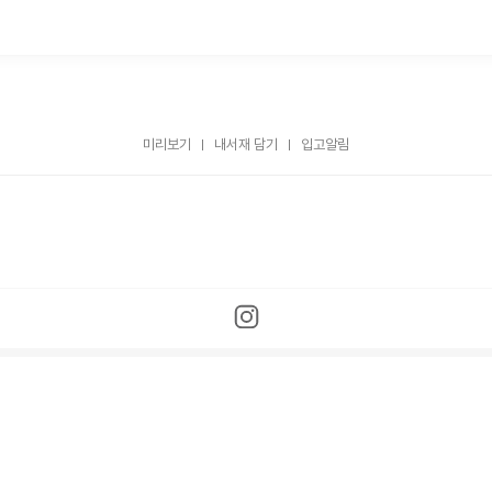
미리보기
내서재 담기
입고알림