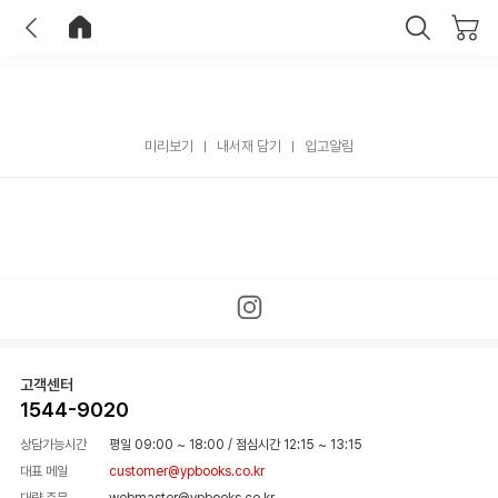
이전
홈으로 이동
닫기
미리보기
내서재 담기
입고알림
고객센터
1544-9020
상담가능시간
평일 09:00 ~ 18:00
/
점심시간 12:15 ~ 13:15
대표 메일
customer@ypbooks.co.kr
대량 주문
webmaster@ypbooks.co.kr