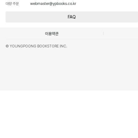
대량 주문
webmaster@ypbooks.co.kr
FAQ
이용약관
© YOUNGPOONG BOOKSTORE INC.