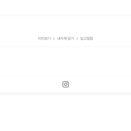
미리보기
내서재 담기
입고알림