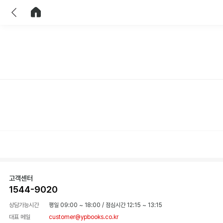
이전
홈으로 이동
고객센터
1544-9020
상담가능시간
평일 09:00 ~ 18:00
/
점심시간 12:15 ~ 13:15
대표 메일
customer@ypbooks.co.kr