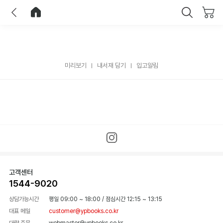
이전
홈으로 이동
닫기
미리보기
내서재 담기
입고알림
고객센터
1544-9020
상담가능시간
평일 09:00 ~ 18:00
/
점심시간 12:15 ~ 13:15
대표 메일
customer@ypbooks.co.kr
대량 주문
webmaster@ypbooks.co.kr