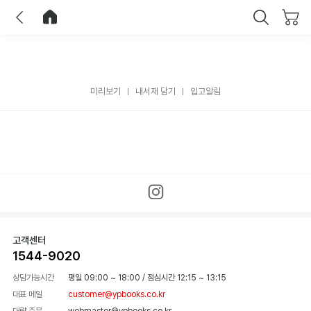
이전
홈으로 이동
닫기
미리보기
내서재 담기
입고알림
고객센터
1544-9020
상담가능시간
평일 09:00 ~ 18:00
/
점심시간 12:15 ~ 13:15
대표 메일
customer@ypbooks.co.kr
대량 주문
webmaster@ypbooks.co.kr