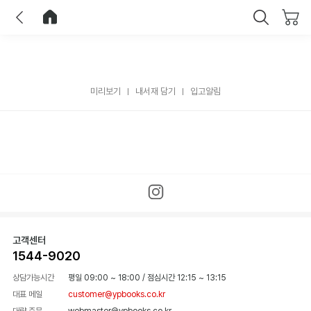
이전
홈으로 이동
닫기
미리보기
내서재 담기
입고알림
고객센터
1544-9020
상담가능시간
평일 09:00 ~ 18:00
/
점심시간 12:15 ~ 13:15
대표 메일
customer@ypbooks.co.kr
대량 주문
webmaster@ypbooks.co.kr