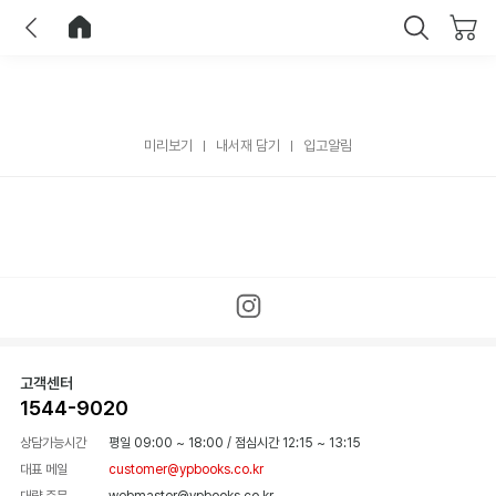
이전
홈으로 이동
닫기
미리보기
내서재 담기
입고알림
고객센터
1544-9020
상담가능시간
평일 09:00 ~ 18:00
/
점심시간 12:15 ~ 13:15
대표 메일
customer@ypbooks.co.kr
대량 주문
webmaster@ypbooks.co.kr