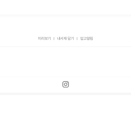
미리보기
내서재 담기
입고알림