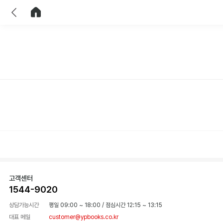
이전
홈으로 이동
고객센터
1544-9020
상담가능시간
평일 09:00 ~ 18:00
/
점심시간 12:15 ~ 13:15
대표 메일
customer@ypbooks.co.kr