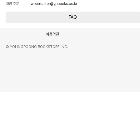
대량 주문
webmaster@ypbooks.co.kr
FAQ
이용약관
© YOUNGPOONG BOOKSTORE INC.