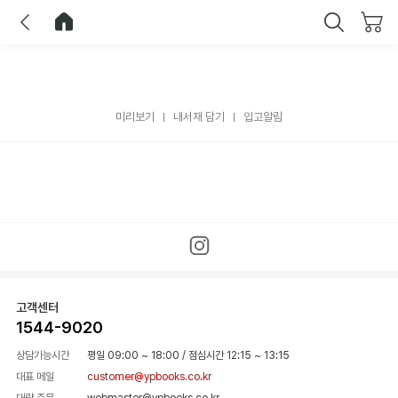
이전
홈으로 이동
닫기
미리보기
내서재 담기
입고알림
고객센터
1544-9020
상담가능시간
평일 09:00 ~ 18:00
/
점심시간 12:15 ~ 13:15
대표 메일
customer@ypbooks.co.kr
대량 주문
webmaster@ypbooks.co.kr