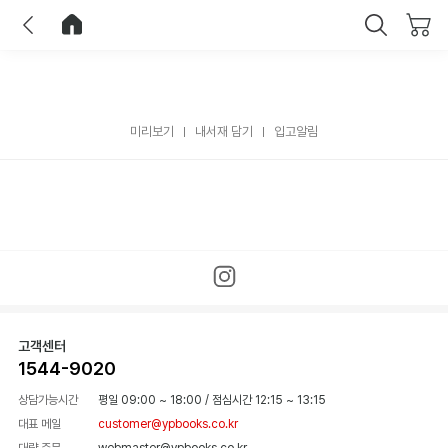
이전
홈으로 이동
닫기
미리보기
내서재 담기
입고알림
고객센터
1544-9020
상담가능시간
평일 09:00 ~ 18:00
/
점심시간 12:15 ~ 13:15
대표 메일
customer@ypbooks.co.kr
대량 주문
webmaster@ypbooks.co.kr