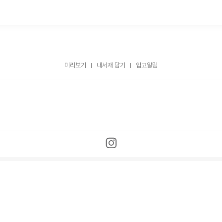
미리보기
내서재 담기
입고알림