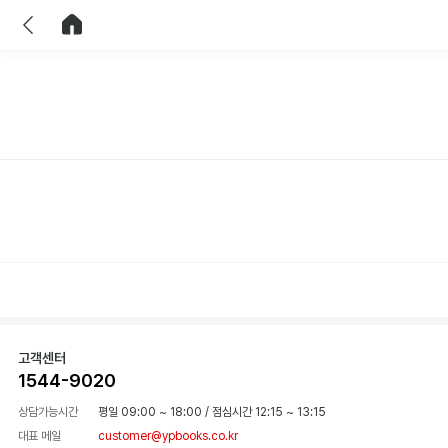
이전
홈으로 이동
고객센터
1544-9020
상담가능시간
평일 09:00 ~ 18:00
/
점심시간 12:15 ~ 13:15
대표 메일
customer@ypbooks.co.kr