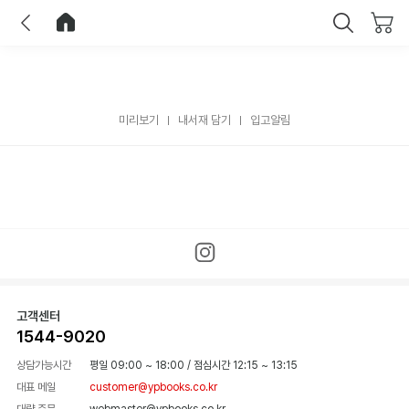
이전
홈으로 이동
닫기
미리보기
내서재 담기
입고알림
고객센터
1544-9020
상담가능시간
평일 09:00 ~ 18:00
/
점심시간 12:15 ~ 13:15
대표 메일
customer@ypbooks.co.kr
대량 주문
webmaster@ypbooks.co.kr