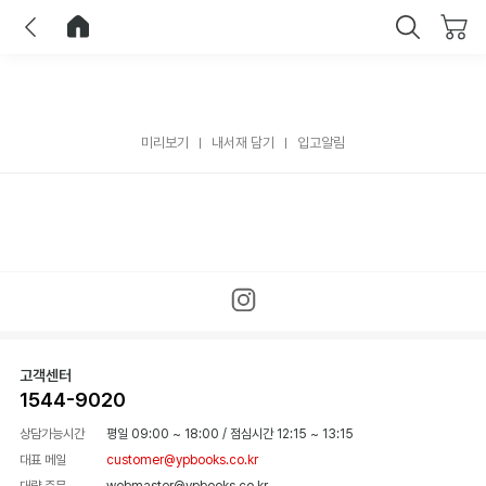
이전
홈으로 이동
닫기
미리보기
내서재 담기
입고알림
고객센터
1544-9020
상담가능시간
평일 09:00 ~ 18:00
/
점심시간 12:15 ~ 13:15
대표 메일
customer@ypbooks.co.kr
대량 주문
webmaster@ypbooks.co.kr