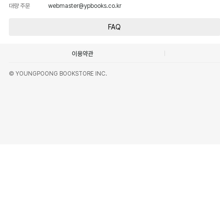
대량 주문
webmaster@ypbooks.co.kr
FAQ
이용약관
© YOUNGPOONG BOOKSTORE INC.