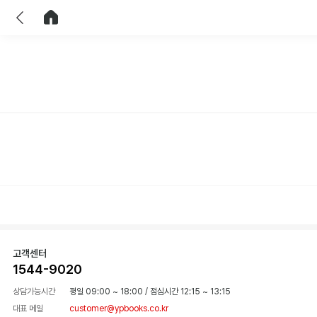
이전
홈으로 이동
고객센터
1544-9020
상담가능시간
평일 09:00 ~ 18:00
/
점심시간 12:15 ~ 13:15
대표 메일
customer@ypbooks.co.kr