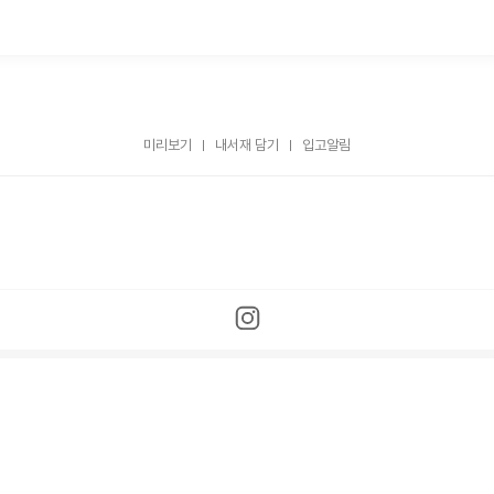
미리보기
내서재 담기
입고알림