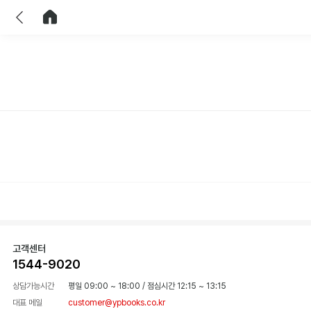
이전
홈으로 이동
고객센터
1544-9020
상담가능시간
평일 09:00 ~ 18:00
/
점심시간 12:15 ~ 13:15
대표 메일
customer@ypbooks.co.kr