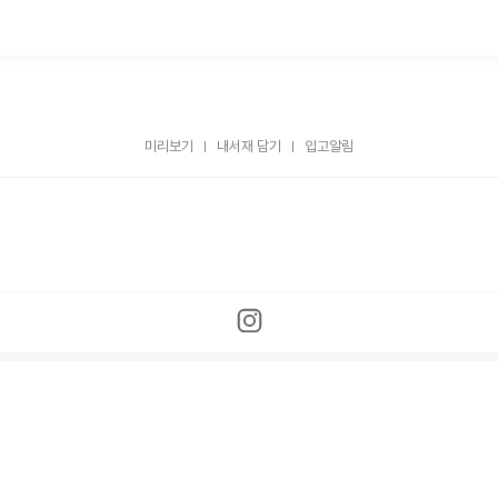
미리보기
내서재 담기
입고알림