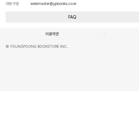
대량 주문
webmaster@ypbooks.co.kr
FAQ
이용약관
© YOUNGPOONG BOOKSTORE INC.