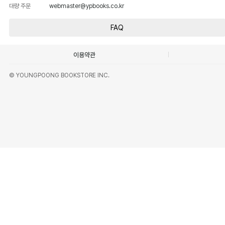
대량 주문
webmaster@ypbooks.co.kr
FAQ
이용약관
© YOUNGPOONG BOOKSTORE INC.