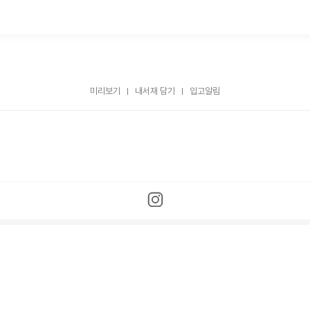
미리보기
내서재 담기
입고알림