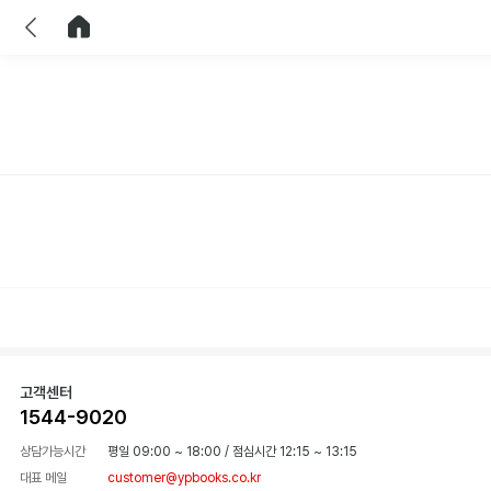
이전
홈으로 이동
고객센터
1544-9020
상담가능시간
평일 09:00 ~ 18:00
/
점심시간 12:15 ~ 13:15
대표 메일
customer@ypbooks.co.kr