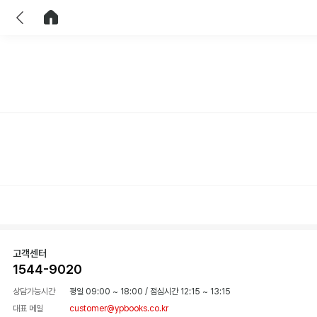
이전
홈으로 이동
고객센터
1544-9020
상담가능시간
평일 09:00 ~ 18:00
/
점심시간 12:15 ~ 13:15
대표 메일
customer@ypbooks.co.kr