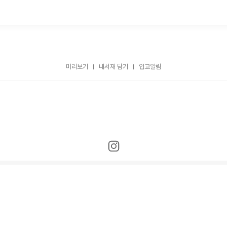
미리보기
내서재 담기
입고알림