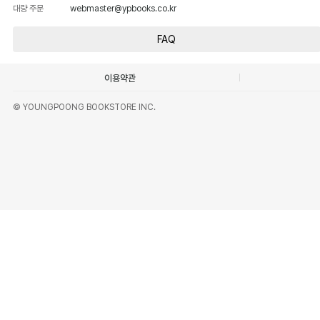
대량 주문
webmaster@ypbooks.co.kr
FAQ
이용약관
© YOUNGPOONG BOOKSTORE INC.