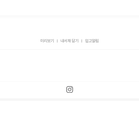
미리보기
내서재 담기
입고알림