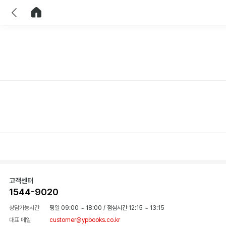
이전
홈으로 이동
고객센터
1544-9020
상담가능시간
평일 09:00 ~ 18:00
/
점심시간 12:15 ~ 13:15
대표 메일
customer@ypbooks.co.kr