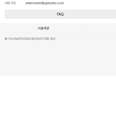
대량 주문
webmaster@ypbooks.co.kr
FAQ
이용약관
© YOUNGPOONG BOOKSTORE INC.