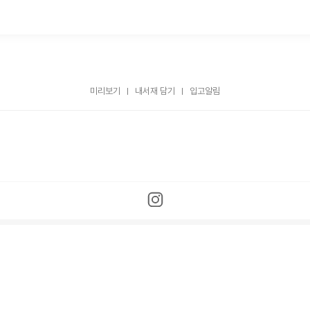
미리보기
내서재 담기
입고알림