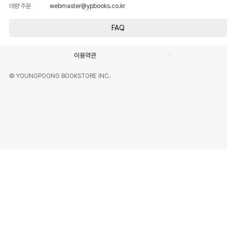
대량 주문
webmaster@ypbooks.co.kr
FAQ
이용약관
© YOUNGPOONG BOOKSTORE INC.