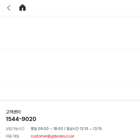
이전
홈으로 이동
고객센터
1544-9020
상담가능시간
평일 09:00 ~ 18:00
/
점심시간 12:15 ~ 13:15
대표 메일
customer@ypbooks.co.kr