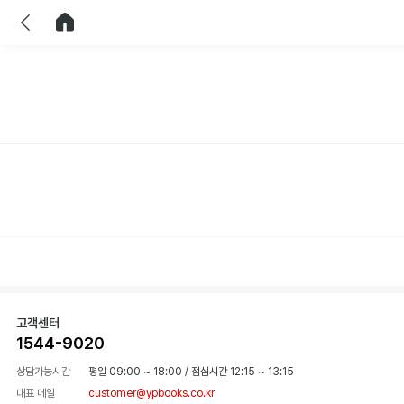
이전
홈으로 이동
고객센터
1544-9020
상담가능시간
평일 09:00 ~ 18:00
/
점심시간 12:15 ~ 13:15
대표 메일
customer@ypbooks.co.kr