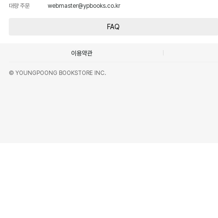
대량 주문
webmaster@ypbooks.co.kr
FAQ
이용약관
© YOUNGPOONG BOOKSTORE INC.