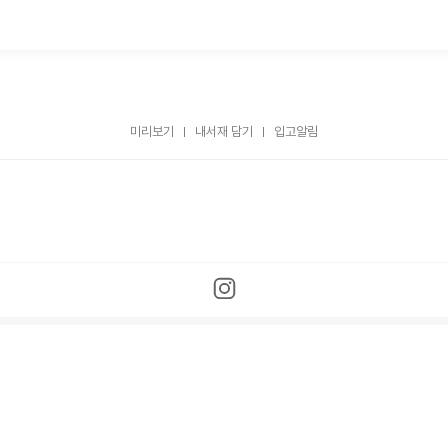
미리보기
내서재 담기
입고알림