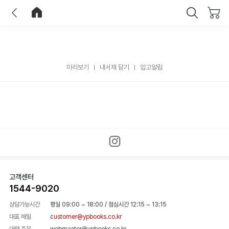
이전
홈으로 이동
닫기
미리보기
내서재 담기
입고알림
고객센터
1544-9020
상담가능시간
평일 09:00 ~ 18:00
/
점심시간 12:15 ~ 13:15
대표 메일
customer@ypbooks.co.kr
대량 주문
webmaster@ypbooks.co.kr