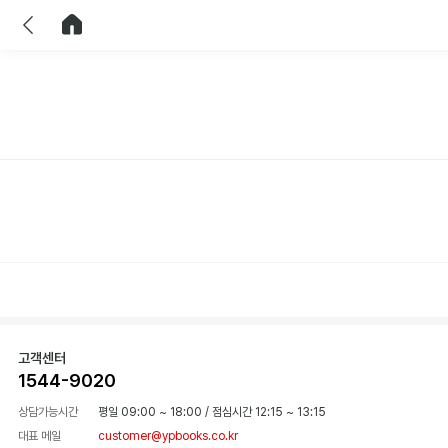
이전
홈으로 이동
고객센터
1544-9020
상담가능시간
평일 09:00 ~ 18:00
/
점심시간 12:15 ~ 13:15
대표 메일
customer@ypbooks.co.kr