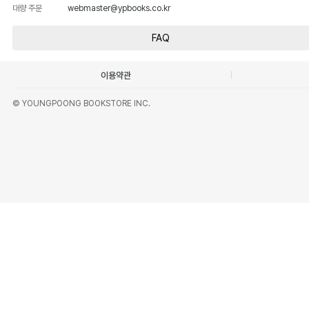
대량 주문
webmaster@ypbooks.co.kr
FAQ
이용약관
© YOUNGPOONG BOOKSTORE INC.