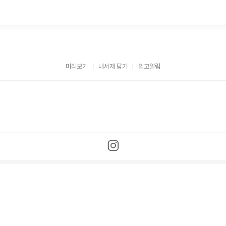
미리보기
내서재 담기
입고알림