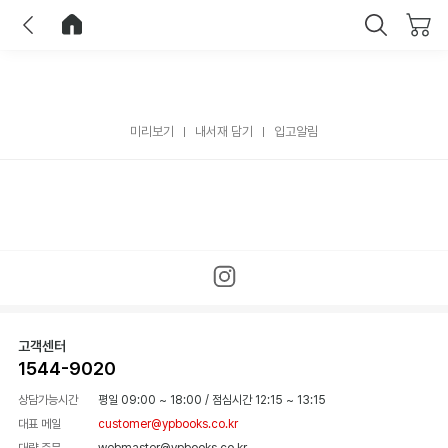
이전
홈으로 이동
닫기
미리보기
내서재 담기
입고알림
고객센터
1544-9020
상담가능시간
평일 09:00 ~ 18:00
/
점심시간 12:15 ~ 13:15
대표 메일
customer@ypbooks.co.kr
대량 주문
webmaster@ypbooks.co.kr