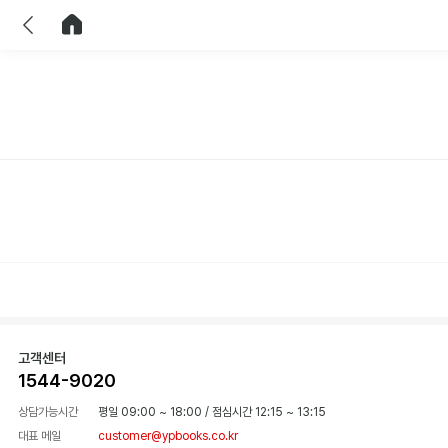
이전
홈으로 이동
고객센터
1544-9020
상담가능시간
평일 09:00 ~ 18:00
/
점심시간 12:15 ~ 13:15
대표 메일
customer@ypbooks.co.kr