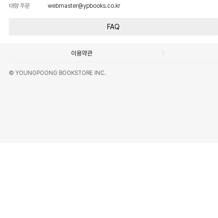
대량 주문
webmaster@ypbooks.co.kr
FAQ
이용약관
© YOUNGPOONG BOOKSTORE INC.