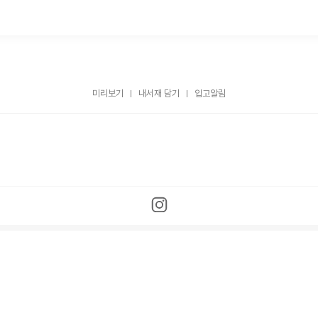
미리보기
내서재 담기
입고알림