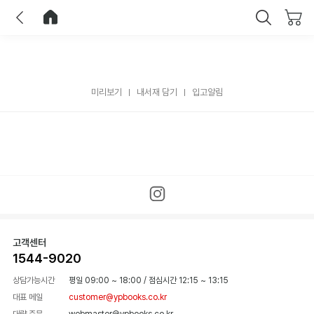
이전
홈으로 이동
닫기
미리보기
내서재 담기
입고알림
고객센터
1544-9020
상담가능시간
평일 09:00 ~ 18:00
/
점심시간 12:15 ~ 13:15
대표 메일
customer@ypbooks.co.kr
대량 주문
webmaster@ypbooks.co.kr