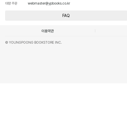
대량 주문
webmaster@ypbooks.co.kr
FAQ
이용약관
© YOUNGPOONG BOOKSTORE INC.