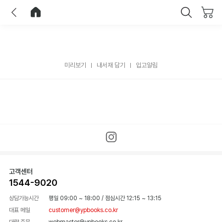
이전
홈으로 이동
닫기
미리보기
내서재 담기
입고알림
고객센터
1544-9020
상담가능시간
평일 09:00 ~ 18:00
/
점심시간 12:15 ~ 13:15
대표 메일
customer@ypbooks.co.kr
대량 주문
webmaster@ypbooks.co.kr