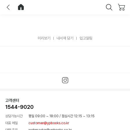
이전
홈으로 이동
닫기
미리보기
내서재 담기
입고알림
고객센터
1544-9020
상담가능시간
평일 09:00 ~ 18:00
/
점심시간 12:15 ~ 13:15
대표 메일
customer@ypbooks.co.kr
대량 주문
webmaster@ypbooks.co.kr