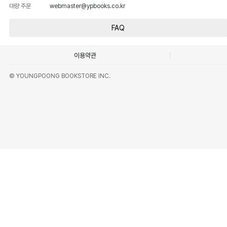
대량 주문
webmaster@ypbooks.co.kr
FAQ
이용약관
© YOUNGPOONG BOOKSTORE INC.