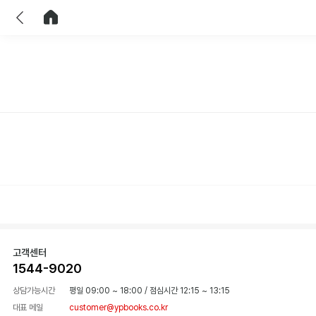
이전
홈으로 이동
고객센터
1544-9020
상담가능시간
평일 09:00 ~ 18:00
/
점심시간 12:15 ~ 13:15
대표 메일
customer@ypbooks.co.kr