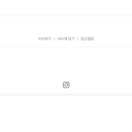
미리보기
내서재 담기
입고알림